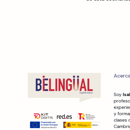
Acerc
Soy
Is
profeso
experie
y forma
clases 
Cambrid