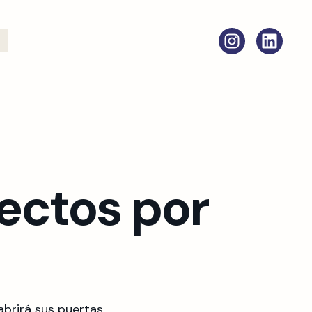
o
ectos por
brirá sus puertas.